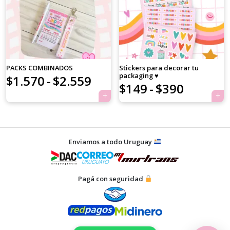
era:
es:
×
$590.
$490.
PACKS COMBINADOS
Stickers para decorar tu
packaging ♥
Rango
$
1.570
-
$
2.559
Rango
$
149
-
$
390
Tu carrito está vacío.
de
de
Agregá un producto y aparecerá acá
automáticamente.
precios:
precios:
Navegación
desde
desde
Enviamos a todo Uruguay
de
$1.570
$149
entradas
hasta
hasta
Pagá con seguridad
$2.559
$390