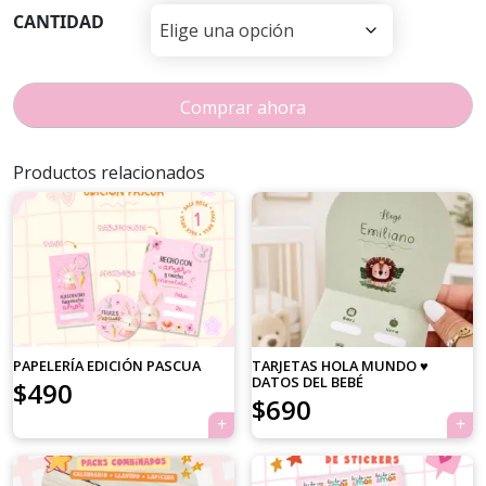
CANTIDAD
Comprar ahora
Productos relacionados
PAPELERÍA EDICIÓN PASCUA
TARJETAS HOLA MUNDO ♥
DATOS DEL BEBÉ
El
El
$
490
$
690
precio
precio
original
actual