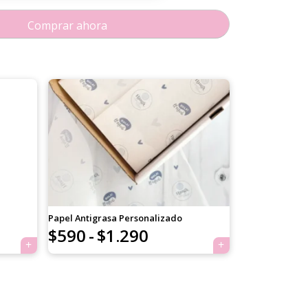
Comprar ahora
Papel Antigrasa Personalizado
Rango
$
590
-
$
1.290
×
de
precios: