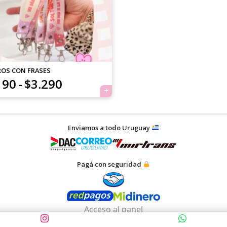
desde
$750
hasta
$890
ROS CON FRASES
Rango
190
-
$
3.290
de
precios:
Enviamos a todo Uruguay
desde
$1.190
Pagá con seguridad
hasta
$3.290
Acceso al panel