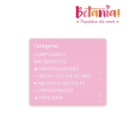
Ir
al
contenido
Betania U
Categorías
CUMPLEAÑOS
NACIMIENTOS
✿ EMPRENDEDORES
☆ REGALITOS FIN DE AÑO
♥ ARCHIVOS DIGITALES
☆ PREDISEÑADOS
★ PAPELERÍA