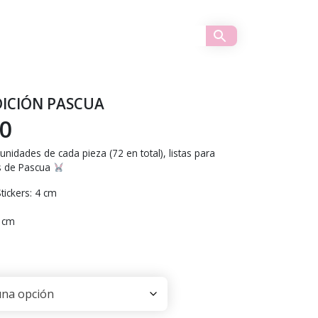
DICIÓN PASCUA
El
0
unidades de cada pieza (72 en total), listas para
cio
precio
s de Pascua
ginal
actual
tickers: 4 cm
0 cm
:
es:
0.
$490.