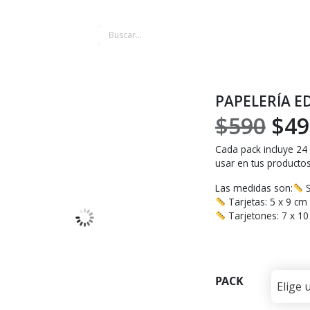
y
PAPELERÍA E
El
$
590
$
49
Cada pack incluye 24 
pre
usar en tus producto
ori
Las medidas son:
S
Tarjetas: 5 x 9 cm
Tarjetones: 7 x 1
era
$59
PACK