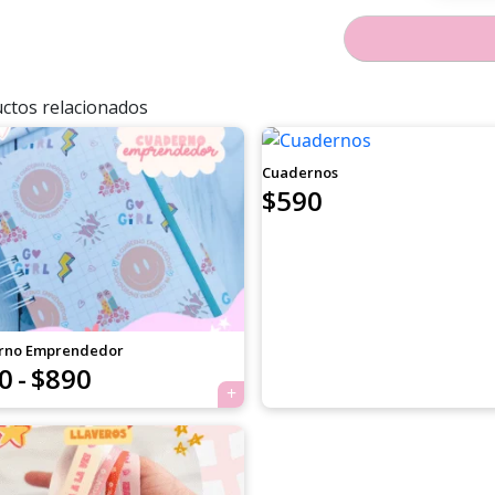
ctos relacionados
Cuadernos
$
590
rno Emprendedor
Rango
0
-
$
890
de
precios: