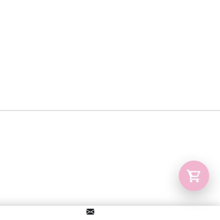
desde
$590
Tu carrito está vacío.
hasta
Agregá un producto y aparecerá acá
$1.290
automáticamente.